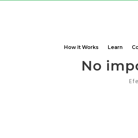
How it Works
Learn
C
No imp
Efe