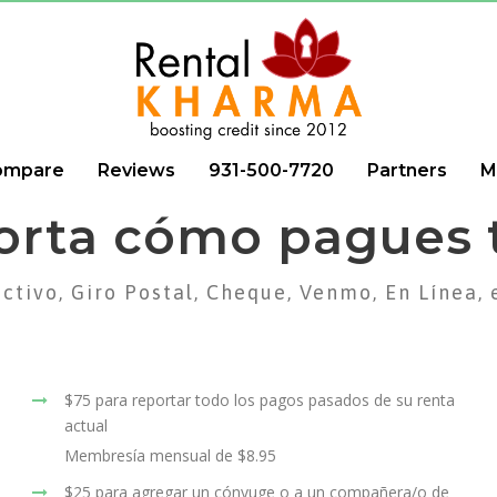
ompare
Reviews
931-500-7720
Partners
M
orta cómo pagues t
ctivo, Giro Postal, Cheque, Venmo, En Línea, 
$75 para reportar todo los pagos pasados de su renta
actual
Membresía mensual de $8.95
$25 para agregar un cónyuge o a un compañera/o de