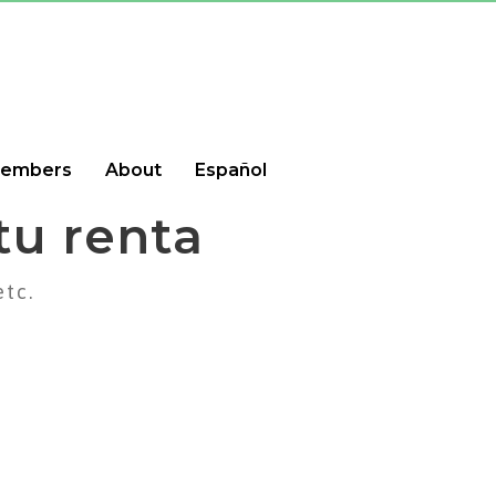
embers
About
Español
u renta
etc.